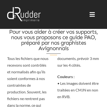
Passer
au
contenu
Toggle
Toggle
Naviga
Naviga
Pour vous aider à créer vos supports,
Accueil
Accueil
nous vous proposons ce guide PAO,
préparé par nos graphistes
Avignonnais
Imprimerie Offset HUV
Imprimerie Offset HUV
Tous les fichiers que nous
documents, prévoir 3 mm
Imprimerie numérique
Imprimerie numérique
recevons sont contrôlés
sur les 4 côtés.
et normalisés afin qu’ils
Couleurs :
soient conformes à nos
Packaging & Signalétique
Packaging & Signalétique
• Les images doivent être
contraintes de
traitées en CMJN en non
production. Souvent, les
Etiquettes Adhésives
Etiquettes Adhésives
en RVB.
fichiers ne rentrent pas
dans la norme, ce qui