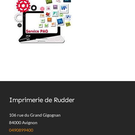
Imprimerie de Rudder
106 rue du Grand Gigognan
84000 Avignon
0490899400