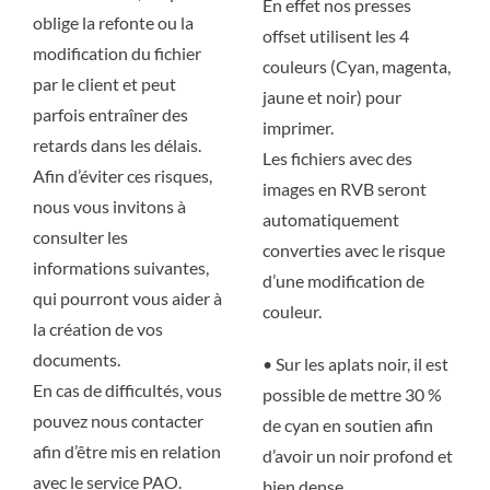
En effet nos presses
oblige la refonte ou la
Savoir-Faire
Savoir-Faire
offset utilisent les 4
modification du fichier
couleurs (Cyan, magenta,
par le client et peut
Contact
Contact
jaune et noir) pour
parfois entraîner des
imprimer.
retards dans les délais.
Les fichiers avec des
Afin d’éviter ces risques,
images en RVB seront
nous vous invitons à
automatiquement
consulter les
converties avec le risque
informations suivantes,
d’une modification de
qui pourront vous aider à
couleur.
la création de vos
documents.
• Sur les aplats noir, il est
En cas de difficultés, vous
possible de mettre 30 %
pouvez nous contacter
de cyan en soutien afin
afin d’être mis en relation
d’avoir un noir profond et
avec le service PAO.
bien dense.