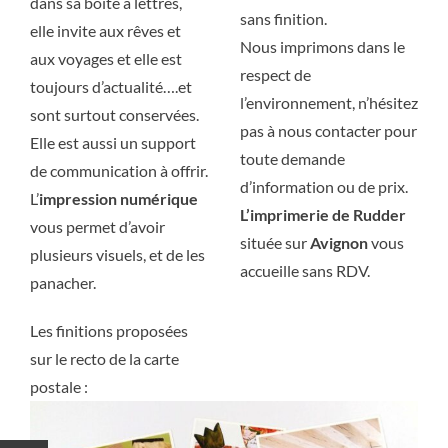
dans sa boite à lettres,
sans finition.
Savoir-Faire
Savoir-Faire
elle invite aux rêves et
Nous imprimons dans le
aux voyages et elle est
respect de
toujours d’actualité….et
Contact
Contact
l’environnement, n’hésitez
sont surtout conservées.
pas à nous contacter pour
Elle est aussi un support
toute demande
de communication à offrir.
d’information ou de prix.
L’
impression numérique
L’imprimerie de Rudder
vous permet d’avoir
située sur
Avignon
vous
plusieurs visuels, et de les
accueille sans RDV.
panacher.
Les finitions proposées
sur le recto de la carte
postale :