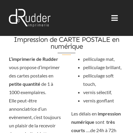
Passer
au
contenu
Toggle
Toggle
Naviga
Naviga
Impression de CARTE POSTALE en
Accueil
Accueil
numérique
L’imprimerie de Rudder
pelliculage mat,
Imprimerie Offset HUV
Imprimerie Offset HUV
vous propose d’imprimer
pelliculage brillant,
des cartes postales en
pelliculage soft
Imprimerie numérique
Imprimerie numérique
petite quantité
de 1 à
touch,
1000 exemplaires.
vernis sélectif,
Packaging & Signalétique
Packaging & Signalétique
Elle peut-être
vernis gonflant
annonciatrice d’un
Les délais en
impression
evènement, c’est toujours
Etiquettes Adhésives
Etiquettes Adhésives
numérique
sont
très
un plaisir de la recevoir
courts
….de 24h à 72h