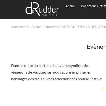
Passer
Accueil
Accueil
Imprimerie Offse
Imprimerie Offse
au
contenu
Vous êtes ici:
Accueil
Impression d’ETIQUETTES ADHESIVES pour
Evènem
Dans le cadre du partenariat avec le syndicat des
vignerons de Vacqueyras, nous avons imprimé les
habillages des trois cuvées sélectionnées pour le Festival