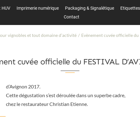
t HUV
t HUV
Imprimerie numérique
Imprimerie numérique
Packaging & Signalétique
Packaging & Signalétique
Etiquette
Etiquette
Contact
Contact
 vignobles et tout domaine d’activité
Evènement cuvée officielle 
ent cuvée officielle du FESTIVAL D’
d’Avignon 2017.
Cette dégustation s’est déroulée dans un superbe cadre,
chez le restaurateur Christian Etienne.